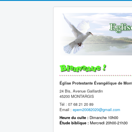
Église Protestante Évangélique de Mon
24 Bis, Avenue Gaillardin
45200 MONTARGIS
Tél : 07 68 21 20 89
Email :
epem20082020@gmail.com
Heure du culte :
Dimanche 10h00
Étude biblique :
Mercredi 20h00-21h30